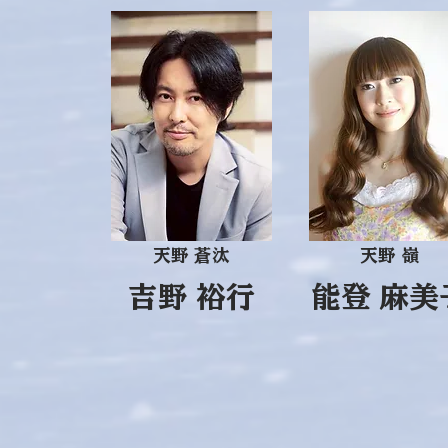
天野 蒼汰
天野 嶺
吉野 裕行
能登 麻美