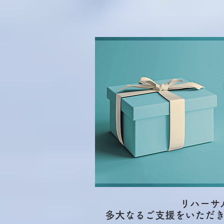
​リハー
多大なるご支援をいただ