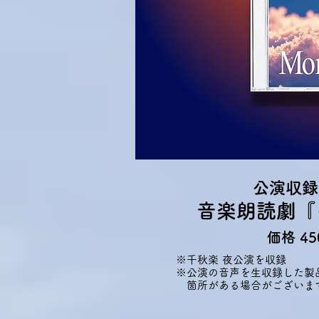
​公演収
​音楽朗読劇
価格 4
​※千秋楽 夜公演を収録
​※公演の音声を生収録した
箇所がある場合がございま