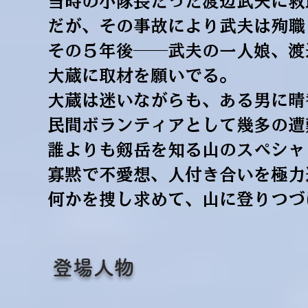
当時の小隊長だった渡辺武夫に救
だが、その事故により武夫は殉職
その５年後──武夫の一人娘、渡
大蔵に取材を願いでる。
大蔵は迷いながらも、
ある男に晴
民間ボランティアとして幾多の遭
誰よりも剱岳を知る山のスペシャ
寡黙で不愛想、人付き合いを極力
何かを捜し求めて、山に登りつづ
登場人物