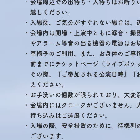
・会場周辺での出待ち・入待ちはお断り
越しくださ
い。
・入場後、ご気分がすぐれない場合は、
・会場内は開場・上演中ともに録音・撮
やアラー
ム等音の出る機器の電源はお
・車椅子のご利用、また、お身体のご事
前まで
にチケットページ（ライブポケ
その際、『ご参加される公演日時』『お
えくださ
い。
・お手洗いの個数が限られており、大変
・会場内にはクロークがございません。
持ち込
みはご遠慮ください。
・入場の際、安全措置のために、待機列
ございま
す。