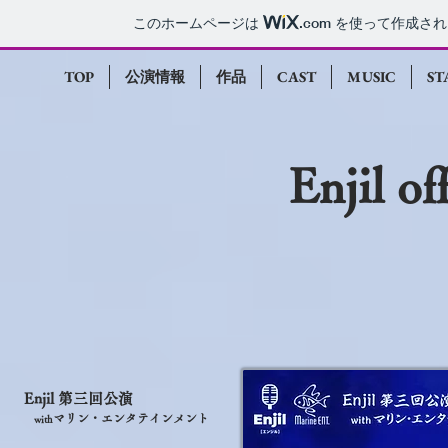
このホームページは
.com
を使って作成され
TOP
公演情報
作品
CAST
MUSIC
ST
Enjil of
Enjil 第三回公演
マリン・エンタテインメント
with