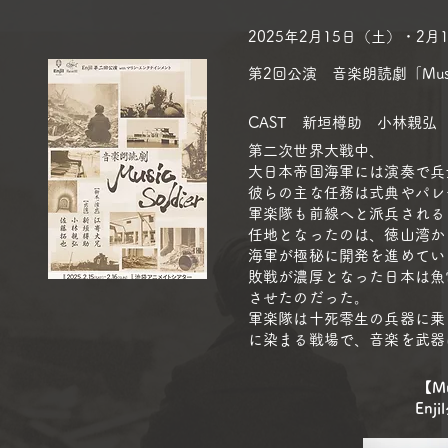
2025年2月15日（土）・2
​第2回公演 音楽朗読劇「Music 
​CAST 新垣樽助 小林親
第二次世界大戦中、
大日本帝国海軍には演奏で兵
彼らの主な任務は式典やパレ
軍楽隊も前線へと派兵される
任地となったのは、徳山湾か
海軍が極秘に開発を進めてい
敗戦が濃厚となった日本は魚
させたのだった。
軍楽隊は十死零生の兵器に乗
に染まる戦場で、音楽を武器
【Mu
Enj