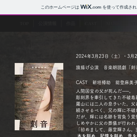
このホームページは
.com
を使って作成され
TOP
公演情報
作品
CAST
MUSIC
ST
2024年3月23日（土）・3
​旗揚げ公演 音楽朗読劇「刻
​CAST 新垣樽助 能登麻
人間国宝の父が死んだ──。
彫刻界を牽引してきた不破島
羅山には二人の息子いた。
父
続させるべく、
兄の輝に不破
だが、輝には名跡を背負う覚
しめやかに父の葬儀が行われ
「初めまして、藤堂輝さん。
木を刻め、記憶を刻め、音を