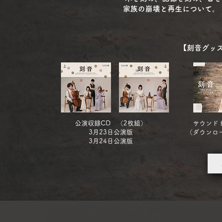
家族の崩壊と再生について。
【刻音グッズ
公演収録CD （2枚組）
サウンド
3月23日公演版
​（ダウンロ
3月24日公演版